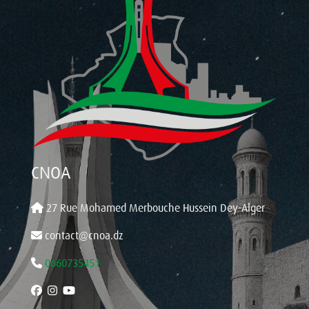
CNOA
27 Rue Mohamed Merbouche Hussein Dey-Alger
contact@cnoa.dz
0660735451