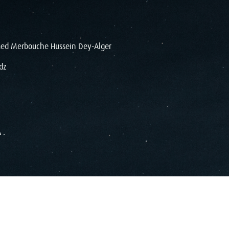
d Merbouche Hussein Dey-Alger
dz
 .