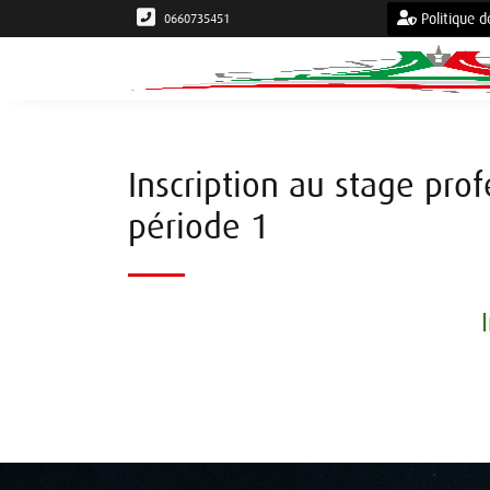
Politique d
0660735451
Inscription au stage pro
période 1